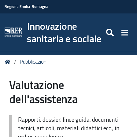
Regione Emilia-Romagna
Innovazione
SEARC
Togg
sanitaria e sociale
Tu
Home
Pubblicazioni
sei
qui:
Valutazione
dell'assistenza
Rapporti, dossier, linee guida, documenti
tecnici, articoli, materiali didattici ecc., in
ordine cronologico