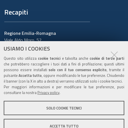
Recapiti
Regione Emilia-Romagna
Viale Aldo Moro, 52
40127 Bologna
USIAMO I COOKIES
Centralino
051 5271
Questo sito utilizza
cookie tecnici
e talvolta anche
cookie di terze parti
Cerca telefoni o indirizzi
che potrebbero raccogliere i tuoi dati a fini di profilazione; questi ultimi
possono essere installati
solo con il tuo consenso esplicito
, tramite il
URP
pulsante
Accetta tutto
, oppure modificando le tue preferenze. Chiudendo
il banner (con la X in alto a destra) verranno utilizzati solo i cookie tecnici.
Per maggiori informazioni e per modificare le tue preferenze, puoi
consultare la nostra
Privacy policy
.
Sito web
:
www.regione.emilia-romagna.it/urp
Numero verde:
800.66.22.00
SOLO COOKIE TECNICI
Scrivici
:
e-mail
-
PEC
ACCETTA TUTTO