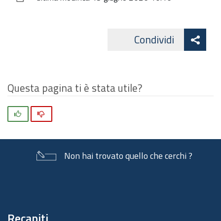
documento
Att
Condividi
Facebo
cond
Questa pagina ti è stata utile?
Si
No
Non hai trovato quello che cerchi ?
Piè
di
pagina
Recapiti