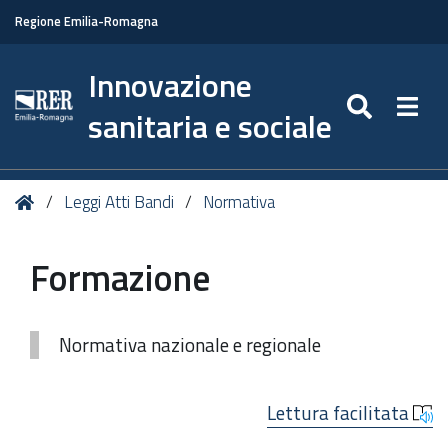
Regione Emilia-Romagna
Innovazione
SEARC
Togg
sanitaria e sociale
Tu
Home
Leggi Atti Bandi
Normativa
sei
qui:
Formazione
Normativa nazionale e regionale
Lettura facilitata