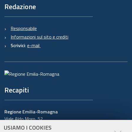
Redazione
Responsabile
Informazioni sul sito e crediti
Scrivici
:
e-mail
Recapiti
Regione Emilia-Romagna
Viale Aldo Moro, 52
40127 Bologna
USIAMO I COOKIES