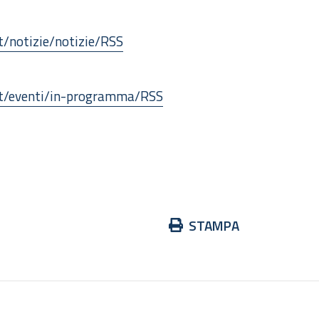
it/notizie/notizie/RSS
/it/eventi/in-programma/RSS
Azioni
STAMPA
sul
documento