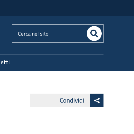
Cerca
nel
sito
etti
Attiva
Condividi
Facebook
Lin
Twitter
condividi