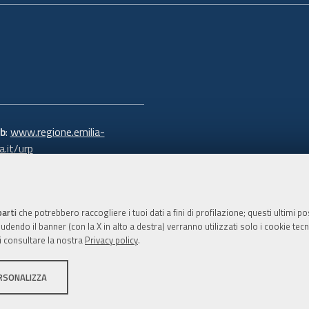
b
:
www.regione.emilia-
.it/urp
 verde:
800.66.22.00
:
e-mail
-
PEC
parti
che potrebbero raccogliere i tuoi dati a fini di profilazione; questi ultimi 
dendo il banner (con la X in alto a destra) verranno utilizzati solo i cookie tecni
i consultare la nostra
Privacy policy
.
C.F. 800.625.903.79
RSONALIZZA