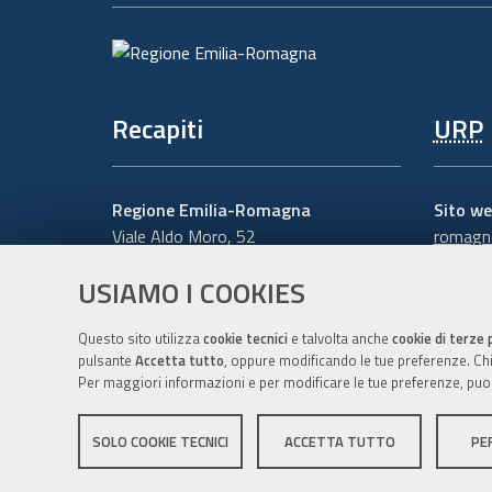
Recapiti
URP
Regione Emilia-Romagna
Sito we
Viale Aldo Moro, 52
romagna
40127 Bologna
Numero
USIAMO I COOKIES
Centralino
051 5271
Scrivici
Cerca telefoni o indirizzi
Questo sito utilizza
cookie tecnici
e talvolta anche
cookie di terze 
pulsante
Accetta tutto
, oppure modificando le tue preferenze. Chiu
Per maggiori informazioni e per modificare le tue preferenze, puo
SOLO COOKIE TECNICI
ACCETTA TUTTO
PE