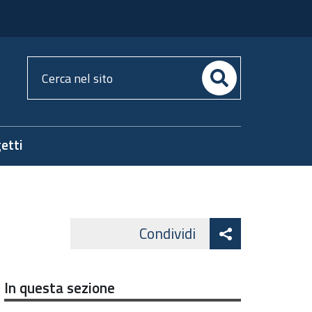
Cerca
nel
sito
etti
Attiva
Condividi
Facebook
Lin
Twitter
condividi
In questa sezione