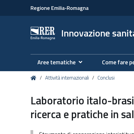
Regione Emilia-Romagna
Innovazione sanita
Aree tematiche
Come fare p
Tu
Home
Attività internazionali
Conclusi
sei
qui:
Laboratorio italo-bras
ricerca e pratiche in sa