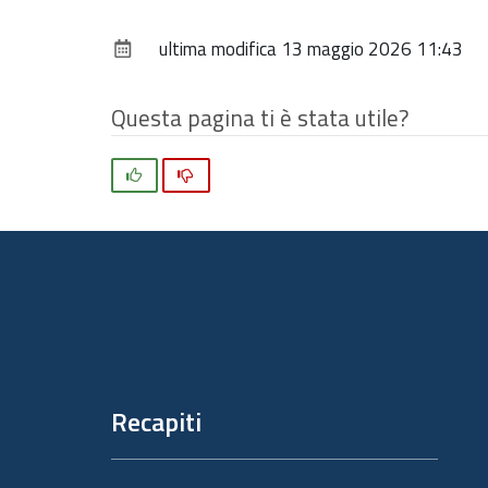
ultima modifica
13 maggio 2026 11:43
Questa pagina ti è stata utile?
Si
No
Piè
di
pagina
Recapiti