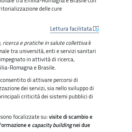
zionale tra Emilia-Romagna e Brasile con
ritorializzazione delle cure
Lettura facilitata
 ricerca e pratiche in salute collettiva
è
ale tra università, enti e servizi sanitari
impegnato in attività di ricerca,
ilia-Romagna e Brasile.
consentito di attivare percorsi di
zazione dei servizi, sia nello sviluppo di
ncipali criticità dei sistemi pubblici di
si sono focalizzate su:
visite di scambio e
 formazione e
capacity building
nei due