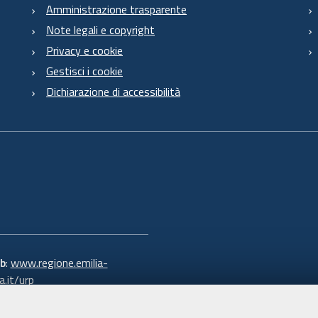
Amministrazione trasparente
Note legali e copyright
Privacy e cookie
Gestisci i cookie
Dichiarazione di accessibilità
b
:
www.regione.emilia-
.it/urp
 verde:
800.66.22.00
:
e-mail
-
PEC