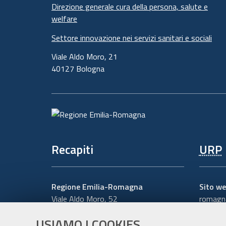
Direzione generale cura della persona, salute e
welfare
Settore innovazione nei servizi sanitari e sociali
Viale Aldo Moro, 21
40127 Bologna
Recapiti
URP
Regione Emilia-Romagna
Sito we
Viale Aldo Moro, 52
romagna
40127 Bologna
Numero
USIAMO I COOKIES
Centralino
051 5271
Scrivici