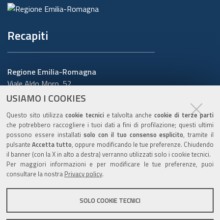
Recapiti
Regione Emilia-Romagna
Viale Aldo Moro, 52
40127 Bologna
USIAMO I COOKIES
Centralino
051 5271
Questo sito utilizza
cookie tecnici
e talvolta anche
cookie di terze parti
Cerca telefoni o indirizzi
che potrebbero raccogliere i tuoi dati a fini di profilazione; questi ultimi
possono essere installati
solo con il tuo consenso esplicito
, tramite il
URP
pulsante
Accetta tutto
, oppure modificando le tue preferenze. Chiudendo
il banner (con la X in alto a destra) verranno utilizzati solo i cookie tecnici.
Per maggiori informazioni e per modificare le tue preferenze, puoi
consultare la nostra
Privacy policy
.
Sito web
:
www.regione.emilia-romagna.it/urp
Numero verde:
800.66.22.00
SOLO COOKIE TECNICI
Scrivici
:
e-mail
-
PEC