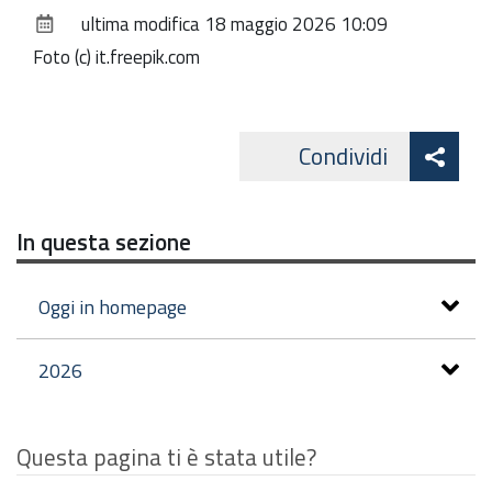
sul
ultima modifica
18 maggio 2026 10:09
documento
Foto (c) it.freepik.com
Att
Condividi
Facebo
cond
In questa sezione
Oggi in homepage
2026
Questa pagina ti è stata utile?