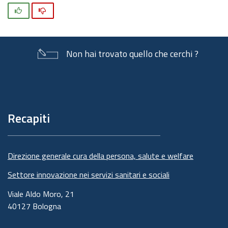
Si
No
Non hai trovato quello che cerchi ?
Piè
di
pagina
Recapiti
Direzione generale cura della persona, salute e welfare
Settore innovazione nei servizi sanitari e sociali
Viale Aldo Moro, 21
40127 Bologna