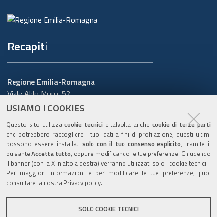
Recapiti
Regione Emilia-Romagna
Viale Aldo Moro, 52
40127 Bologna
USIAMO I COOKIES
Centralino
051 5271
Questo sito utilizza
cookie tecnici
e talvolta anche
cookie di terze parti
Cerca telefoni o indirizzi
che potrebbero raccogliere i tuoi dati a fini di profilazione; questi ultimi
possono essere installati
solo con il tuo consenso esplicito
, tramite il
URP
pulsante
Accetta tutto
, oppure modificando le tue preferenze. Chiudendo
il banner (con la X in alto a destra) verranno utilizzati solo i cookie tecnici.
Per maggiori informazioni e per modificare le tue preferenze, puoi
consultare la nostra
Privacy policy
.
Sito web
:
www.regione.emilia-romagna.it/urp
Numero verde:
800.66.22.00
SOLO COOKIE TECNICI
Scrivici
:
e-mail
-
PEC