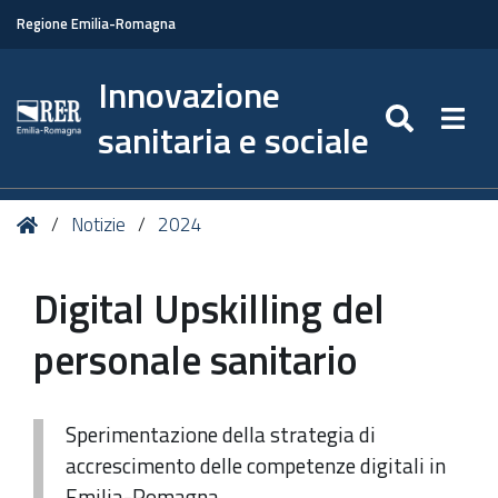
Regione Emilia-Romagna
Innovazione
SEARC
Togg
sanitaria e sociale
Tu
Home
Notizie
2024
sei
qui:
Digital Upskilling del
personale sanitario
Sperimentazione della strategia di
accrescimento delle competenze digitali in
Emilia-Romagna