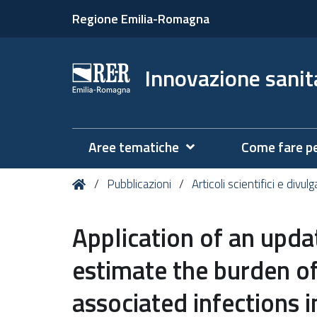
Regione Emilia-Romagna
Innovazione sanita
Aree tematiche
Come fare p
Tu
Home
Pubblicazioni
Articoli scientifici e divulg
sei
qui:
Application of an upd
estimate the burden of
associated infections i