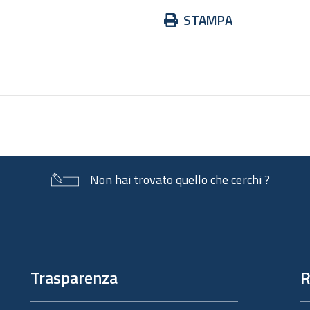
Azioni
STAMPA
sul
documento
Non hai trovato quello che cerchi ?
Trasparenza
R