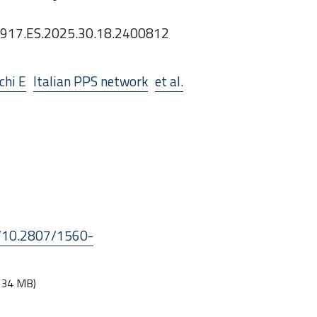
7917.ES.2025.30.18.2400812
chi E
Italian PPS network
et al.
t/10.2807/1560-
.34 MB)