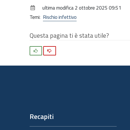
ultima modifica
2 ottobre 2025 09:51
Temi:
Rischio infettivo
Questa pagina ti è stata utile?
Si
No
Piè
di
pagina
Recapiti