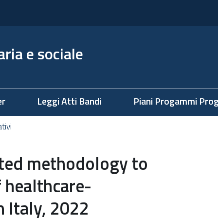
ria e sociale
er
Leggi Atti Bandi
Piani Progammi Prog
ativi
ated methodology to
 healthcare-
n Italy, 2022