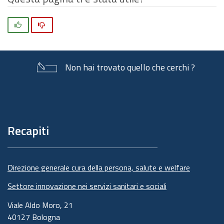
Si
No
Non hai trovato quello che cerchi ?
Piè
di
pagina
Recapiti
Direzione generale cura della persona, salute e welfare
Settore innovazione nei servizi sanitari e sociali
Viale Aldo Moro, 21
40127 Bologna