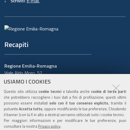
Scrivici
:
e-mail
Recapiti
Regione Emilia-Romagna
Viale Aldo Moro, 52
40127 Bologna
USIAMO I COOKIES
Centralino
051 5271
Questo sito utilizza
cookie tecnici
e talvolta anche
cookie di terze parti
Cerca telefoni o indirizzi
che potrebbero raccogliere i tuoi dati a fini di profilazione; questi ultimi
possono essere installati
solo con il tuo consenso esplicito
, tramite il
URP
pulsante
Accetta tutto
, oppure modificando le tue preferenze. Chiudendo
il banner (con la X in alto a destra) verranno utilizzati solo i cookie tecnici.
Per maggiori informazioni e per modificare le tue preferenze, puoi
consultare la nostra
Privacy policy
.