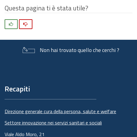
Questa pagina ti è stata utile?
Si
No
Non hai trovato quello che cerchi ?
Piè
di
pagina
Recapiti
Direzione generale cura della persona, salute e welfare
Settore innovazione nei servizi sanitari e sociali
Viale Aldo Moro, 21