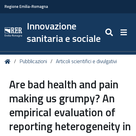
Regione Emilia-Romagna
Innovazione
SEARC
Togg
sanitaria e sociale
Tu
Home
Pubblicazioni
Articoli scientifici e divulgativi
sei
qui:
Are bad health and pain
making us grumpy? An
empirical evaluation of
reporting heterogeneity in