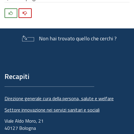
Si
No
Non hai trovato quello che cerchi ?
Piè
di
pagina
Recapiti
Direzione generale cura della persona, salute e welfare
Settore innovazione nei servizi sanitari e sociali
Viale Aldo Moro, 21
40127 Bologna