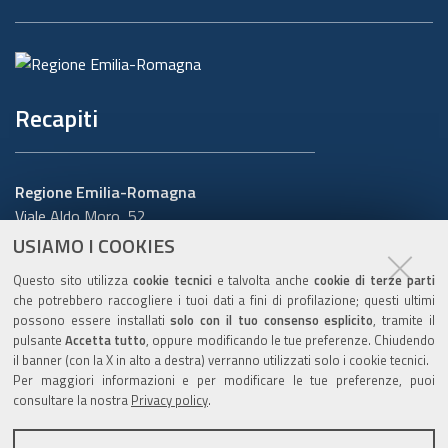
Recapiti
Regione Emilia-Romagna
Viale Aldo Moro, 52
40127 Bologna
USIAMO I COOKIES
Centralino
051 5271
Questo sito utilizza
cookie tecnici
e talvolta anche
cookie di terze parti
Cerca telefoni o indirizzi
che potrebbero raccogliere i tuoi dati a fini di profilazione; questi ultimi
possono essere installati
solo con il tuo consenso esplicito
, tramite il
URP
pulsante
Accetta tutto
, oppure modificando le tue preferenze. Chiudendo
il banner (con la X in alto a destra) verranno utilizzati solo i cookie tecnici.
Per maggiori informazioni e per modificare le tue preferenze, puoi
consultare la nostra
Privacy policy
.
Sito web
:
www.regione.emilia-romagna.it/urp
Numero verde:
800.66.22.00