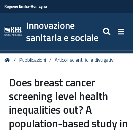
Regione Emilia-Romagna
Innovazione
SEARC
Togg
sanitaria e sociale
Tu
Home
Pubblicazioni
Articoli scientifici e divulgativi
sei
qui:
Does breast cancer
screening level health
inequalities out? A
population-based study in