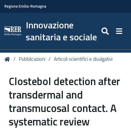
Regione Emilia-Romagna
Innovazione
SEARC
Togg
sanitaria e sociale
Tu
Home
Pubblicazioni
Articoli scientifici e divulgativi
sei
qui:
Clostebol detection after
transdermal and
transmucosal contact. A
systematic review