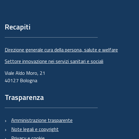
Piè
di
pagina
Recapiti
Direzione generale cura della persona, salute e welfare
Settore innovazione nei servizi sanitari e sociali
Viale Aldo Moro, 21
40127 Bologna
Trasparenza
Amministrazione trasparente
Note legali e copyright
Privacy e cookie