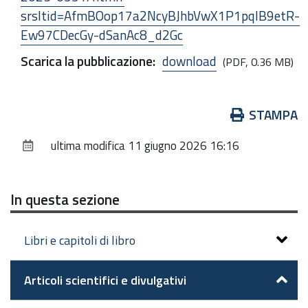
srsltid=AfmBOop17a2NcyBJhbVwX1P1pqIB9etR-
Ew97CDecGy-dSanAc8_d2Gc
Scarica la pubblicazione
:
download
(PDF, 0.36 MB)
Azioni
STAMPA
sul
ultima modifica
11 giugno 2026 16:16
documento
In questa sezione
Libri e capitoli di libro
Articoli scientifici e divulgativi