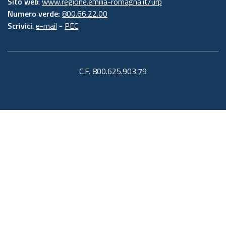
Sito web
:
www.regione.emilia-romagna.it/urp
Numero verde:
800.66.22.00
Scrivici
:
e-mail
-
PEC
C.F. 800.625.903.79