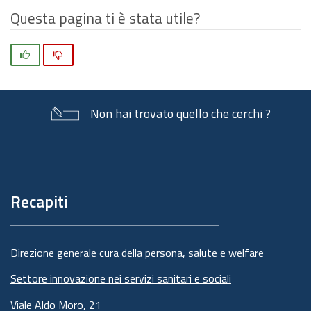
Questa pagina ti è stata utile?
Si
No
Non hai trovato quello che cerchi ?
Piè
di
pagina
Recapiti
Direzione generale cura della persona, salute e welfare
Settore innovazione nei servizi sanitari e sociali
Viale Aldo Moro, 21