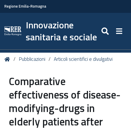
Regione Emilia-Romagna
Innovazione
SEARC
Togg
sanitaria e sociale
Tu
Home
Pubblicazioni
Articoli scientifici e divulgativi
sei
qui:
Comparative
effectiveness of disease-
modifying-drugs in
elderly patients after