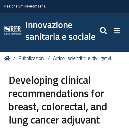
Regione Emilia-Romagna
Innovazione
SEARC
Togg
sanitaria e sociale
Tu
Home
Pubblicazioni
Articoli scientifici e divulgativi
sei
qui:
Developing clinical
recommendations for
breast, colorectal, and
lung cancer adjuvant