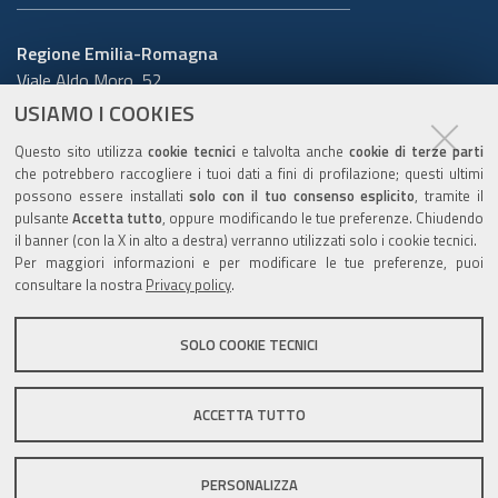
Regione Emilia-Romagna
Viale Aldo Moro, 52
40127 Bologna
USIAMO I COOKIES
Centralino
051 5271
Questo sito utilizza
cookie tecnici
e talvolta anche
cookie di terze parti
Cerca telefoni o indirizzi
che potrebbero raccogliere i tuoi dati a fini di profilazione; questi ultimi
possono essere installati
solo con il tuo consenso esplicito
, tramite il
URP
pulsante
Accetta tutto
, oppure modificando le tue preferenze. Chiudendo
il banner (con la X in alto a destra) verranno utilizzati solo i cookie tecnici.
Per maggiori informazioni e per modificare le tue preferenze, puoi
consultare la nostra
Privacy policy
.
Sito web
:
www.regione.emilia-romagna.it/urp
Numero verde:
800.66.22.00
SOLO COOKIE TECNICI
Scrivici
:
e-mail
-
PEC
ACCETTA TUTTO
C.F. 800.625.903.79
PERSONALIZZA