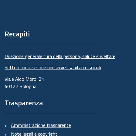
Piè
di
pagina
Recapiti
Direzione generale cura della persona, salute e welfare
Settore innovazione nei servizi sanitari e sociali
Viale Aldo Moro, 21
40127 Bologna
Trasparenza
Amministrazione trasparente
Note legali e copyright