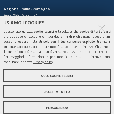
Regione Emilia-Romagna
Viale Aldo Moro, 52
40127 Bologna
USIAMO I COOKIES
Centralino
051 5271
Questo sito utilizza
cookie tecnici
e talvolta anche
cookie di terze parti
Cerca telefoni o indirizzi
che potrebbero raccogliere i tuoi dati a fini di profilazione; questi ultimi
possono essere installati
solo con il tuo consenso esplicito
, tramite il
URP
pulsante
Accetta tutto
, oppure modificando le tue preferenze. Chiudendo
il banner (con la X in alto a destra) verranno utilizzati solo i cookie tecnici.
Per maggiori informazioni e per modificare le tue preferenze, puoi
consultare la nostra
Privacy policy
.
Sito web
:
www.regione.emilia-romagna.it/urp
Numero verde:
800.66.22.00
SOLO COOKIE TECNICI
Scrivici
:
e-mail
-
PEC
ACCETTA TUTTO
C.F. 800.625.903.79
PERSONALIZZA