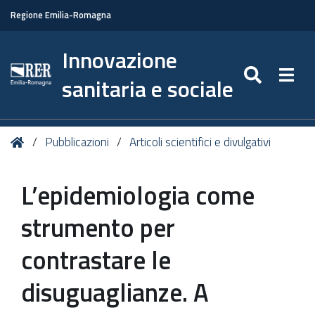
Regione Emilia-Romagna
Innovazione
SEARC
Togg
sanitaria e sociale
Tu
Home
Pubblicazioni
Articoli scientifici e divulgativi
sei
qui:
L’epidemiologia come
strumento per
contrastare le
disuguaglianze. A