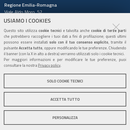
Regione Emilia-Romagna
Viale Aldo Moro, 52
40127 Bologna
USIAMO I COOKIES
Centralino
051 5271
Questo sito utilizza
cookie tecnici
e talvolta anche
cookie di terze parti
Cerca telefoni o indirizzi
che potrebbero raccogliere i tuoi dati a fini di profilazione; questi ultimi
possono essere installati
solo con il tuo consenso esplicito
, tramite il
URP
pulsante
Accetta tutto
, oppure modificando le tue preferenze. Chiudendo
il banner (con la X in alto a destra) verranno utilizzati solo i cookie tecnici.
Per maggiori informazioni e per modificare le tue preferenze, puoi
consultare la nostra
Privacy policy
.
Sito web
:
www.regione.emilia-romagna.it/urp
Numero verde:
800.66.22.00
SOLO COOKIE TECNICI
Scrivici
:
e-mail
-
PEC
ACCETTA TUTTO
C.F. 800.625.903.79
PERSONALIZZA