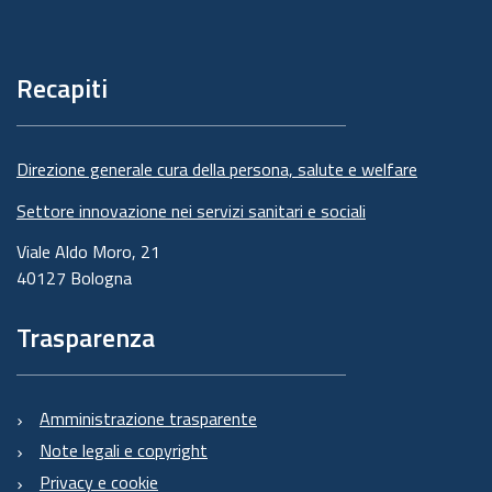
Piè
di
pagina
Recapiti
Direzione generale cura della persona, salute e welfare
Settore innovazione nei servizi sanitari e sociali
Viale Aldo Moro, 21
40127 Bologna
Trasparenza
Amministrazione trasparente
Note legali e copyright
Privacy e cookie