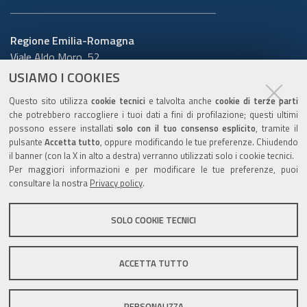
Regione Emilia-Romagna
Viale Aldo Moro, 52
40127 Bologna
USIAMO I COOKIES
Centralino
051 5271
Questo sito utilizza
cookie tecnici
e talvolta anche
cookie di terze parti
Cerca telefoni o indirizzi
che potrebbero raccogliere i tuoi dati a fini di profilazione; questi ultimi
possono essere installati
solo con il tuo consenso esplicito
, tramite il
URP
pulsante
Accetta tutto
, oppure modificando le tue preferenze. Chiudendo
il banner (con la X in alto a destra) verranno utilizzati solo i cookie tecnici.
Per maggiori informazioni e per modificare le tue preferenze, puoi
consultare la nostra
Privacy policy
.
Sito web
:
www.regione.emilia-romagna.it/urp
Numero verde:
800.66.22.00
SOLO COOKIE TECNICI
Scrivici
:
e-mail
-
PEC
ACCETTA TUTTO
C.F. 800.625.903.79
PERSONALIZZA