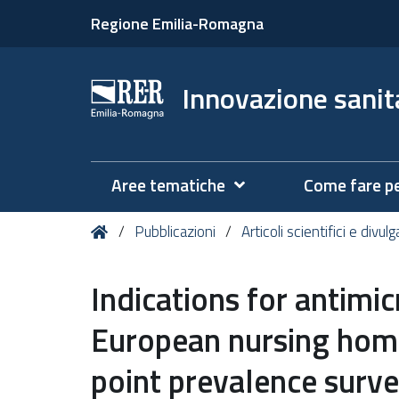
Regione Emilia-Romagna
Innovazione sanita
Aree tematiche
Come fare p
Tu
Home
Pubblicazioni
Articoli scientifici e divulg
sei
qui:
Indications for antimic
European nursing home
point prevalence surv