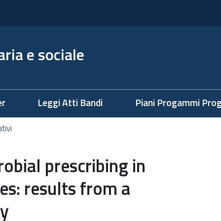
ria e sociale
er
Leggi Atti Bandi
Piani Progammi Prog
ativi
robial prescribing in
s: results from a
ey