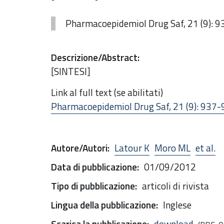
Pharmacoepidemiol Drug Saf, 21 (9): 
Descrizione/Abstract
:
[SINTESI]
Link al full text (se abilitati)
Pharmacoepidemiol Drug Saf, 21 (9): 937
Autore/Autori
:
Latour K
Moro ML
et al.
Data di pubblicazione
:
01/09/2012
Tipo di pubblicazione
:
articoli di rivista
Lingua della pubblicazione
:
Inglese
Scarica la pubblicazione
:
download