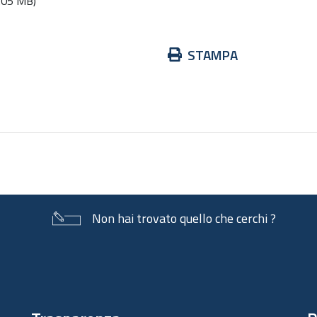
.05 MB)
Azioni
STAMPA
sul
documento
Non hai trovato quello che cerchi ?