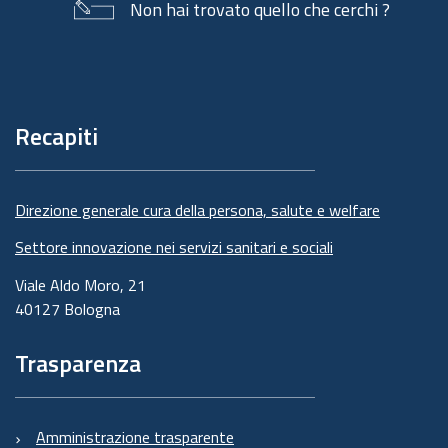
Non hai trovato quello che cerchi ?
Piè
di
pagina
Recapiti
Direzione generale cura della persona, salute e welfare
Settore innovazione nei servizi sanitari e sociali
Viale Aldo Moro, 21
40127 Bologna
Trasparenza
Amministrazione trasparente