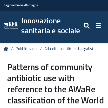
Regione Emilia-Romagna
Innovazione
SEARC
Togg
sanitaria e sociale
Tu
Home
Pubblicazioni
Articoli scientifici e divulgativi
sei
qui:
Patterns of community
antibiotic use with
reference to the AWaRe
classification of the World