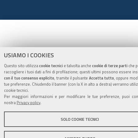
USIAMO I COOKIES
Questo sito utilizza
cookie tecnici
e talvolta anche
cookie di terze parti
che p
raccogliere i tuoi dati a fini di profilazione; questi ultimi possono essere ins
con il tuo consenso esplicito
, tramite il pulsante
Accetta tutto
, oppure modi
tue preferenze. Chiudendo il banner (con la X in alto a destra) verranno utiliz
cookie tecnici.
Per maggiori informazioni e per modificare le tue preferenze, puoi con
nostra
Privacy policy
.
SOLO COOKIE TECNICI