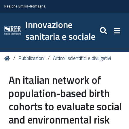
Regione Emilia-Romagna
Innovazione
SEARC
Togg
sanitaria e sociale
Tu
Home
Pubblicazioni
Articoli scientifici e divulgativi
sei
qui:
An italian network of
population-based birth
cohorts to evaluate social
and environmental risk