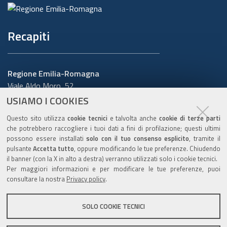
Recapiti
Regione Emilia-Romagna
Viale Aldo Moro, 52
40127 Bologna
USIAMO I COOKIES
Centralino
051 5271
Questo sito utilizza
cookie tecnici
e talvolta anche
cookie di terze parti
Cerca telefoni o indirizzi
che potrebbero raccogliere i tuoi dati a fini di profilazione; questi ultimi
possono essere installati
solo con il tuo consenso esplicito
, tramite il
URP
pulsante
Accetta tutto
, oppure modificando le tue preferenze. Chiudendo
il banner (con la X in alto a destra) verranno utilizzati solo i cookie tecnici.
Per maggiori informazioni e per modificare le tue preferenze, puoi
consultare la nostra
Privacy policy
.
Sito web
:
www.regione.emilia-romagna.it/urp
Numero verde:
800.66.22.00
SOLO COOKIE TECNICI
Scrivici
:
e-mail
-
PEC