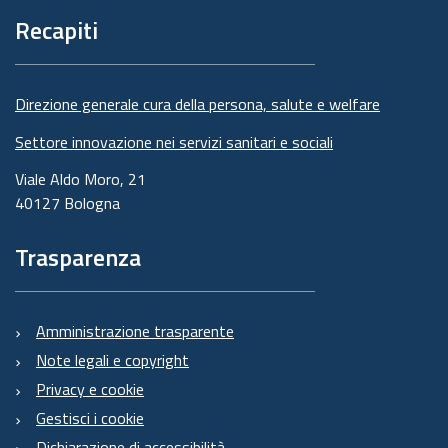
pagina
Recapiti
Direzione generale cura della persona, salute e welfare
Settore innovazione nei servizi sanitari e sociali
Viale Aldo Moro, 21
40127 Bologna
Trasparenza
Amministrazione trasparente
Note legali e copyright
Privacy e cookie
Gestisci i cookie
Dichiarazione di accessibilità