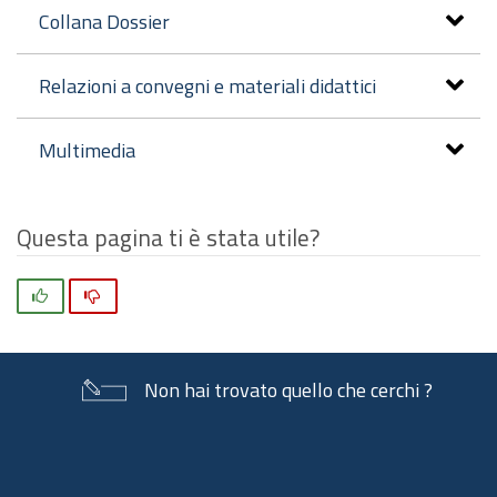
Collana Dossier
Relazioni a convegni e materiali didattici
Multimedia
Questa pagina ti è stata utile?
Si
No
Non hai trovato quello che cerchi ?
Piè
di