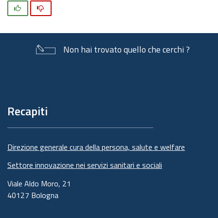
Si
No
Non hai trovato quello che cerchi ?
Piè
di
pagina
Recapiti
Direzione generale cura della persona, salute e welfare
Settore innovazione nei servizi sanitari e sociali
Viale Aldo Moro, 21
40127 Bologna