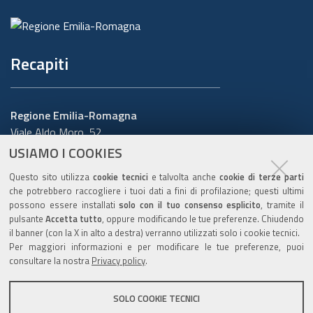
Recapiti
Regione Emilia-Romagna
Viale Aldo Moro, 52
40127 Bologna
USIAMO I COOKIES
Centralino
051 5271
Questo sito utilizza
cookie tecnici
e talvolta anche
cookie di terze parti
Cerca telefoni o indirizzi
che potrebbero raccogliere i tuoi dati a fini di profilazione; questi ultimi
possono essere installati
solo con il tuo consenso esplicito
, tramite il
URP
pulsante
Accetta tutto
, oppure modificando le tue preferenze. Chiudendo
il banner (con la X in alto a destra) verranno utilizzati solo i cookie tecnici.
Per maggiori informazioni e per modificare le tue preferenze, puoi
consultare la nostra
Privacy policy
.
Sito web
:
www.regione.emilia-romagna.it/urp
Numero verde:
800.66.22.00
SOLO COOKIE TECNICI
Scrivici
:
e-mail
-
PEC