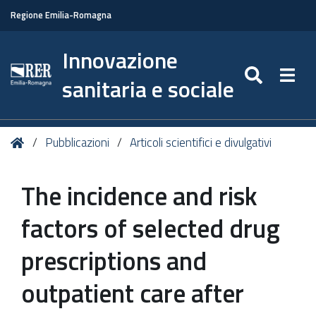
Regione Emilia-Romagna
Innovazione
SEARC
Togg
sanitaria e sociale
Tu
Home
Pubblicazioni
Articoli scientifici e divulgativi
sei
qui:
The incidence and risk
factors of selected drug
prescriptions and
outpatient care after