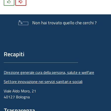
Si
No
Non hai trovato quello che cerchi ?
Piè
di
pagina
Recapiti
Direzione generale cura della persona, salute e welfare
Settore innovazione nei servizi sanitari e sociali
Viale Aldo Moro, 21
40127 Bologna
Trasparenza