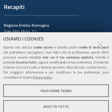
Recapiti
Regione Emilia-Romagna
Viale Aldo Moro, 52
40127 Bologna
USIAMO I COOKIES
Centralino
051 5271
Questo sito utilizza
cookie tecnici
e talvolta anche
cookie di terze parti
Cerca telefoni o indirizzi
che potrebbero raccogliere i tuoi dati a fini di profilazione; questi ultimi
possono essere installati
solo con il tuo consenso esplicito
, tramite il
URP
pulsante
Accetta tutto
, oppure modificando le tue preferenze. Chiudendo
il banner (con la X in alto a destra) verranno utilizzati solo i cookie tecnici.
Per maggiori informazioni e per modificare le tue preferenze, puoi
consultare la nostra
Privacy policy
.
Sito web
:
www.regione.emilia-romagna.it/urp
Numero verde:
800.66.22.00
SOLO COOKIE TECNICI
Scrivici
:
e-mail
-
PEC
ACCETTA TUTTO