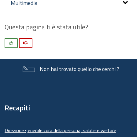
Multimedia
Questa pagina ti è stata utile?
Si
No
Non hai trovato quello che cerchi ?
Piè
di
pagina
Recapiti
Direzione generale cura della persona, salute e welfare