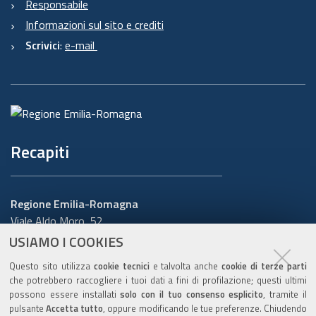
Responsabile
Informazioni sul sito e crediti
Scrivici
:
e-mail
Recapiti
Regione Emilia-Romagna
Viale Aldo Moro, 52
40127 Bologna
USIAMO I COOKIES
Centralino
051 5271
Questo sito utilizza
cookie tecnici
e talvolta anche
cookie di terze parti
Cerca telefoni o indirizzi
che potrebbero raccogliere i tuoi dati a fini di profilazione; questi ultimi
possono essere installati
solo con il tuo consenso esplicito
, tramite il
URP
pulsante
Accetta tutto
, oppure modificando le tue preferenze. Chiudendo