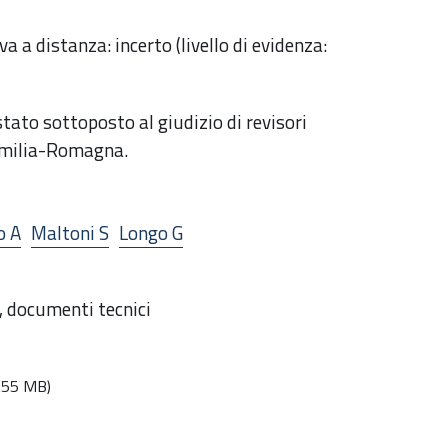
a a distanza: incerto (livello di evidenza:
tato sottoposto al giudizio di revisori
 Emilia-Romagna.
o A
Maltoni S
Longo G
a, documenti tecnici
.55 MB)