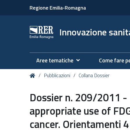
Regione Emilia-Romagna
Innovazione sanita
Aree tematiche
Come fare p
Tu
Home
Pubblicazioni
Collana Dossier
sei
qui:
Dossier n. 209/2011 - C
appropriate use of FD
cancer. Orientamenti 4