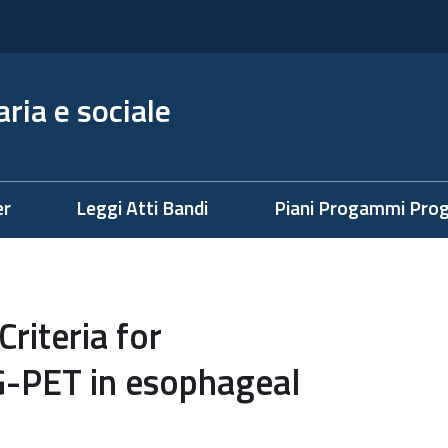
ria e sociale
er
Leggi Atti Bandi
Piani Progammi Prog
riteria for
G-PET in esophageal