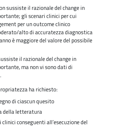
non sussiste il razionale del change in
ante; gli scenari clinici per cui
agement per un outcome clinico
moderato/alto di accuratezza diagnostica
danno è maggiore del valore del possibile
sussiste il razionale del change in
rtante, ma non vi sono dati di
.
propriatezza ha richiesto:
stegno di ciascun quesito
a della letteratura
 clinici conseguenti all’esecuzione del