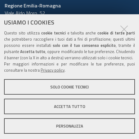
Regione Emilia-Romagna
Viale Aldo Moro, 52
40127 Bologna
USIAMO I COOKIES
Centralino
051 5271
Questo sito utilizza
cookie tecnici
e talvolta anche
cookie di terze parti
Cerca telefoni o indirizzi
che potrebbero raccogliere i tuoi dati a fini di profilazione; questi ultimi
possono essere installati
solo con il tuo consenso esplicito
, tramite il
URP
pulsante
Accetta tutto
, oppure modificando le tue preferenze. Chiudendo
il banner (con la X in alto a destra) verranno utilizzati solo i cookie tecnici.
Per maggiori informazioni e per modificare le tue preferenze, puoi
consultare la nostra
Privacy policy
.
Sito web
:
www.regione.emilia-romagna.it/urp
Numero verde:
800.66.22.00
SOLO COOKIE TECNICI
Scrivici
:
e-mail
-
PEC
ACCETTA TUTTO
C.F. 800.625.903.79
PERSONALIZZA