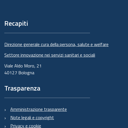
Piè
di
pagina
Recapiti
Direzione generale cura della persona, salute e welfare
Settore innovazione nei servizi sanitari e sociali
Viale Aldo Moro, 21
40127 Bologna
Trasparenza
Amministrazione trasparente
Note legali e copyright
Privacy e cookie