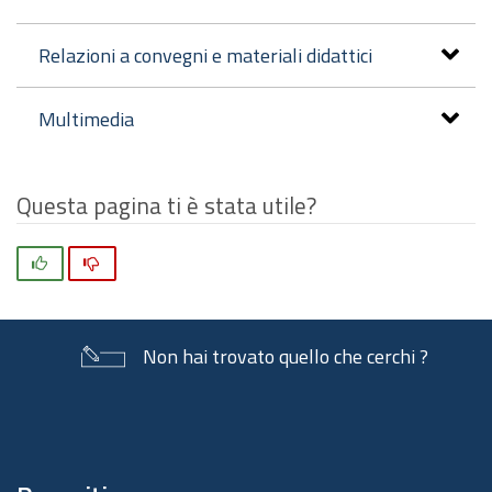
Relazioni a convegni e materiali didattici
Multimedia
Questa pagina ti è stata utile?
Si
No
Non hai trovato quello che cerchi ?
Piè
di
pagina