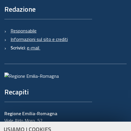
Redazione
Responsabile
Informazioni sul sito e crediti
Scrivici
:
e-mail
Recapiti
Regione Emilia-Romagna
Viale Aldo Moro, 52
40127 Bologna
USIAMO I COOKIES