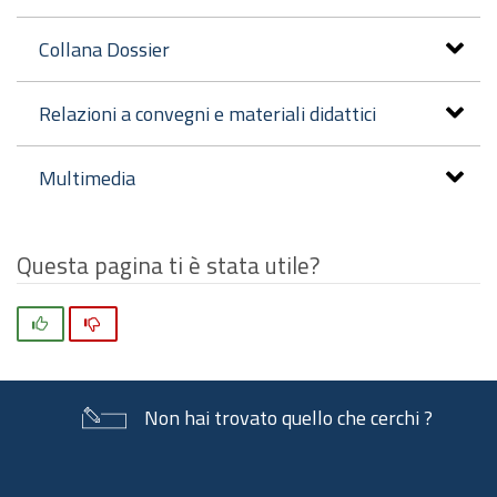
Collana Dossier
Relazioni a convegni e materiali didattici
Multimedia
Questa pagina ti è stata utile?
Si
No
Non hai trovato quello che cerchi ?
Piè