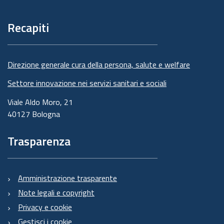
di
pagina
Recapiti
Direzione generale cura della persona, salute e welfare
Settore innovazione nei servizi sanitari e sociali
Viale Aldo Moro, 21
40127 Bologna
Trasparenza
Amministrazione trasparente
Note legali e copyright
Privacy e cookie
Gestisci i cookie