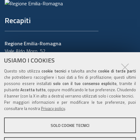
Recapiti
Regione Emilia-Romagna
Viale Aldo Moro, 52
40127 Bologna
USIAMO I COOKIES
Centralino
051 5271
Questo sito utilizza
cookie tecnici
e talvolta anche
cookie di terze parti
Cerca telefoni o indirizzi
che potrebbero raccogliere i tuoi dati a fini di profilazione; questi ultimi
possono essere installati
solo con il tuo consenso esplicito
, tramite il
URP
pulsante
Accetta tutto
, oppure modificando le tue preferenze. Chiudendo
il banner (con la X in alto a destra) verranno utilizzati solo i cookie tecnici.
Per maggiori informazioni e per modificare le tue preferenze, puoi
consultare la nostra
Privacy policy
.
Sito web
:
www.regione.emilia-romagna.it/urp
Numero verde:
800.66.22.00
SOLO COOKIE TECNICI
Scrivici
:
e-mail
-
PEC