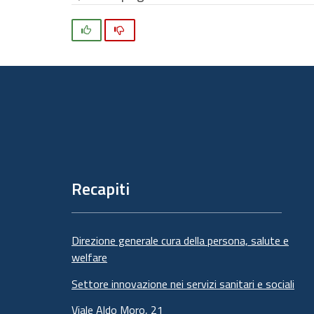
Si
No
Piè
di
pagina
Recapiti
Direzione generale cura della persona, salute e
welfare
Settore innovazione nei servizi sanitari e sociali
Viale Aldo Moro, 21