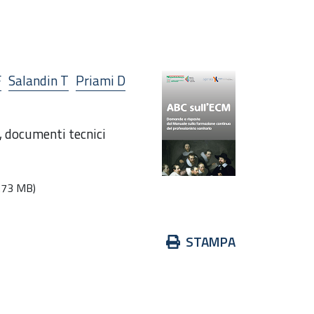
F
Salandin T
Priami D
a, documenti tecnici
.73 MB)
Azioni
STAMPA
sul
documento