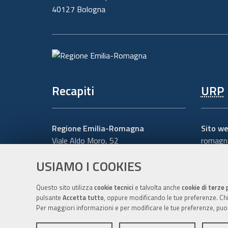
40127 Bologna
Recapiti
URP
Regione Emilia-Romagna
Sito we
Viale Aldo Moro, 52
romagna
40127 Bologna
Numero
USIAMO I COOKIES
Centralino
051 5271
Scrivici
Cerca telefoni o indirizzi
Questo sito utilizza
cookie tecnici
e talvolta anche
cookie di terze 
pulsante
Accetta tutto
, oppure modificando le tue preferenze. Chiu
Per maggiori informazioni e per modificare le tue preferenze, puo