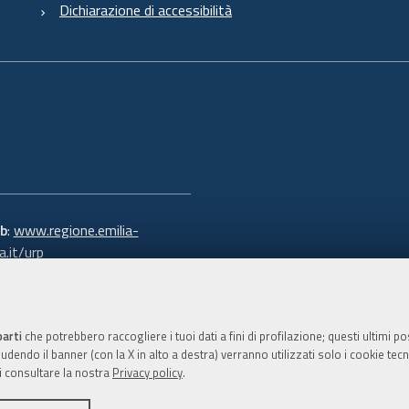
Dichiarazione di accessibilità
b
:
www.regione.emilia-
.it/urp
 verde:
800.66.22.00
:
e-mail
-
PEC
parti
che potrebbero raccogliere i tuoi dati a fini di profilazione; questi ultimi 
dendo il banner (con la X in alto a destra) verranno utilizzati solo i cookie tecni
i consultare la nostra
Privacy policy
.
C.F. 800.625.903.79