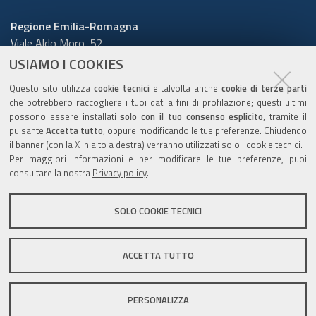
Regione Emilia-Romagna
Viale Aldo Moro, 52
40127 Bologna
USIAMO I COOKIES
Centralino
051 5271
Questo sito utilizza
cookie tecnici
e talvolta anche
cookie di terze parti
Cerca telefoni o indirizzi
che potrebbero raccogliere i tuoi dati a fini di profilazione; questi ultimi
possono essere installati
solo con il tuo consenso esplicito
, tramite il
URP
pulsante
Accetta tutto
, oppure modificando le tue preferenze. Chiudendo
il banner (con la X in alto a destra) verranno utilizzati solo i cookie tecnici.
Per maggiori informazioni e per modificare le tue preferenze, puoi
consultare la nostra
Privacy policy
.
Sito web
:
www.regione.emilia-romagna.it/urp
Numero verde:
800.66.22.00
SOLO COOKIE TECNICI
Scrivici
:
e-mail
-
PEC
ACCETTA TUTTO
C.F. 800.625.903.79
PERSONALIZZA