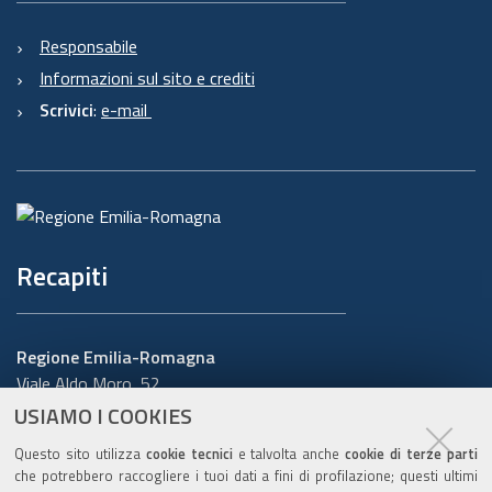
Responsabile
Informazioni sul sito e crediti
Scrivici
:
e-mail
Recapiti
Regione Emilia-Romagna
Viale Aldo Moro, 52
40127 Bologna
USIAMO I COOKIES
Centralino
051 5271
Questo sito utilizza
cookie tecnici
e talvolta anche
cookie di terze parti
Cerca telefoni o indirizzi
che potrebbero raccogliere i tuoi dati a fini di profilazione; questi ultimi