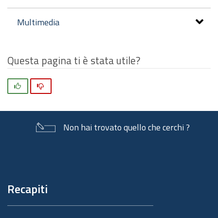
Multimedia
Questa pagina ti è stata utile?
Si
No
Non hai trovato quello che cerchi ?
Piè
di
pagina
Recapiti