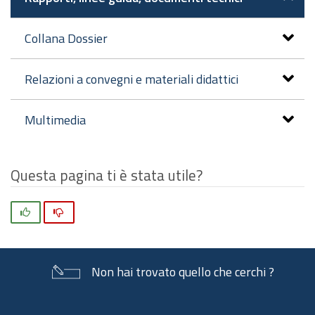
Collana Dossier
Relazioni a convegni e materiali didattici
Multimedia
Questa pagina ti è stata utile?
Si
No
Non hai trovato quello che cerchi ?
Piè