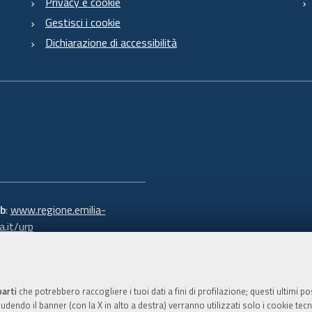
Privacy e cookie
Gestisci i cookie
Dichiarazione di accessibilità
b
:
www.regione.emilia-
.it/urp
 verde:
800.66.22.00
:
e-mail
-
PEC
parti
che potrebbero raccogliere i tuoi dati a fini di profilazione; questi ultimi 
dendo il banner (con la X in alto a destra) verranno utilizzati solo i cookie tecni