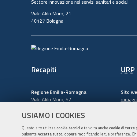
Settore innovazione nei servizi sanitari e sociali
Viale Aldo Moro, 21
40127 Bologna
Recapiti
URP
Regione Emilia-Romagna
Sito we
Viale Aldo Moro, 52
romagna
40127 Bologna
Numero
USIAMO I COOKIES
Centralino
051 5271
Scrivici
Cerca telefoni o indirizzi
Questo sito utilizza
cookie tecnici
e talvolta anche
cookie di terze 
pulsante
Accetta tutto
, oppure modificando le tue preferenze. Chiu