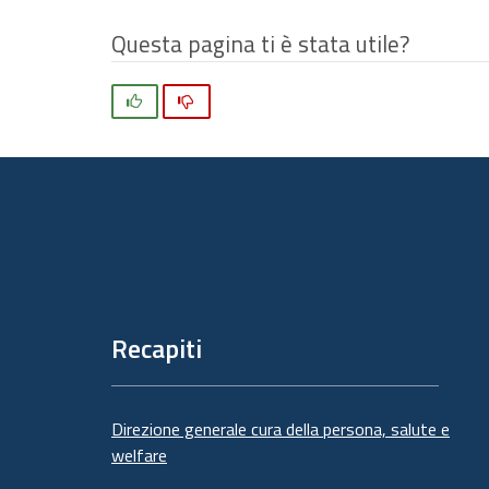
Questa pagina ti è stata utile?
Si
No
Piè
di
pagina
Recapiti
Direzione generale cura della persona, salute e
welfare