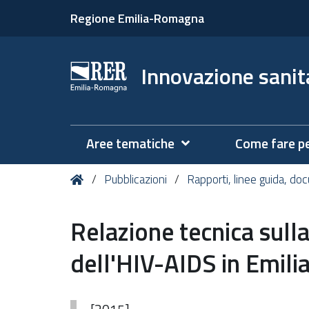
Regione Emilia-Romagna
Innovazione sanita
Aree tematiche
Come fare p
Tu
Home
Pubblicazioni
Rapporti, linee guida, do
sei
qui:
Relazione tecnica sull
dell'HIV-AIDS in Emi