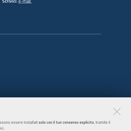
Scrivici
:
e-mail
possono essere installati
solo con il tuo consenso esplicito
, tramite il
ci.