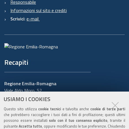
Responsabile
Informazioni sul sito e crediti
Scrivici
:
e-mail
Recapiti
Regione Emilia-Romagna
Viale Aldo Moro, 52
40127 Bologna
USIAMO I COOKIES
Centralino
051 5271
Questo sito utilizza
cookie tecnici
e talvolta anche
cookie di terze parti
Cerca telefoni o indirizzi
che potrebbero raccogliere i tuoi dati a fini di profilazione; questi ultimi
possono essere installati
solo con il tuo consenso esplicito
, tramite il
URP
pulsante
Accetta tutto
, oppure modificando le tue preferenze. Chiudendo