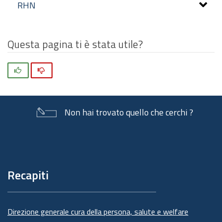
RHN
Questa pagina ti è stata utile?
Si
No
Non hai trovato quello che cerchi ?
Piè
di
pagina
Recapiti
Direzione generale cura della persona, salute e welfare