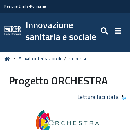
Regione Emilia-Romagna
Innovazione
SEARC
Togg
sanitaria e sociale
Tu
Home
Attività internazionali
Conclusi
sei
qui:
Progetto ORCHESTRA
Lettura facilitata