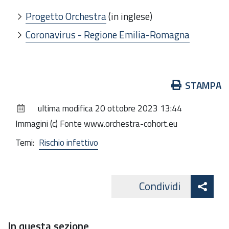
Progetto Orchestra
(in inglese)
Coronavirus - Regione Emilia-Romagna
Azioni
STAMPA
sul
ultima modifica
20 ottobre 2023 13:44
documento
Immagini (c) Fonte www.orchestra-cohort.eu
Temi:
Rischio infettivo
Att
Condividi
Facebo
cond
In questa sezione