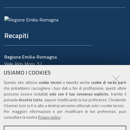
Recapiti
Regione Emilia-Romagna
Viale Aldo Moro, 52
40127 Bologna
USIAMO I COOKIES
Centralino
051 5271
Questo sito utilizza
cookie tecnici
e talvolta anche
cookie di terze parti
Cerca telefoni o indirizzi
che potrebbero raccogliere i tuoi dati a fini di profilazione; questi ultimi
possono essere installati
solo con il tuo consenso esplicito
, tramite il
URP
pulsante
Accetta tutto
, oppure modificando le tue preferenze. Chiudendo
il banner (con la X in alto a destra) verranno utilizzati solo i cookie tecnici.
Per maggiori informazioni e per modificare le tue preferenze, puoi
consultare la nostra
Privacy policy
.
Sito web
:
www.regione.emilia-romagna.it/urp
Numero verde:
800.66.22.00