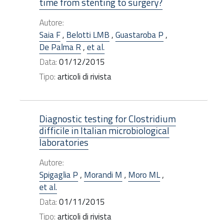
time from stenting to surgery?
Autore:
Saia F
,
Belotti LMB
,
Guastaroba P
,
De Palma R
,
et al.
Data:
01/12/2015
Tipo:
articoli di rivista
Diagnostic testing for Clostridium
difficile in Italian microbiological
laboratories
Autore:
Spigaglia P
,
Morandi M
,
Moro ML
,
et al.
Data:
01/11/2015
Tipo:
articoli di rivista