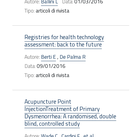
Autore:
Ballini L
Data:
01/03/2016
Tipo:
articoli di rivista
Registries for health technology
assessment: back to the future
Autore:
Berti E
,
De Palma R
Data:
09/01/2016
Tipo:
articoli di rivista
Acupuncture Point
InjectionTreatment of Primary
Dysmenorrhea: A randomised, double
blind, controlled study
Autore:
Wade C
,
Cardini F
,
et al.