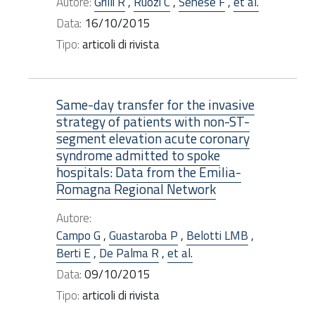
Autore:
Grilli R
,
Ruozi C
,
Senese F
,
et al.
Data:
16/10/2015
Tipo:
articoli di rivista
Same-day transfer for the invasive
strategy of patients with non-ST-
segment elevation acute coronary
syndrome admitted to spoke
hospitals: Data from the Emilia-
Romagna Regional Network
Autore:
Campo G
,
Guastaroba P
,
Belotti LMB
,
Berti E
,
De Palma R
,
et al.
Data:
09/10/2015
Tipo:
articoli di rivista