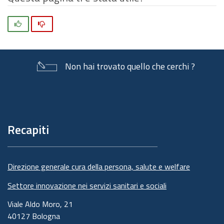
Si
No
Non hai trovato quello che cerchi ?
Piè
di
pagina
Recapiti
Direzione generale cura della persona, salute e welfare
Settore innovazione nei servizi sanitari e sociali
Viale Aldo Moro, 21
40127 Bologna