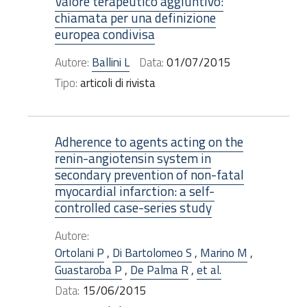
Valore terapeutico aggiuntivo:
chiamata per una definizione
europea condivisa
Autore:
Ballini L
Data:
01/07/2015
Tipo:
articoli di rivista
Adherence to agents acting on the
renin-angiotensin system in
secondary prevention of non-fatal
myocardial infarction: a self-
controlled case-series study
Autore:
Ortolani P
,
Di Bartolomeo S
,
Marino M
,
Guastaroba P
,
De Palma R
,
et al.
Data:
15/06/2015