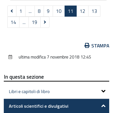
Precedenti
1
...
8
9
10
11
12
13
30
Successivi
14
...
19
elementi
30
elementi
Azioni
STAMPA
sul
ultima modifica
7 novembre 2018 12:45
documento
In questa sezione
Libri e capitoli di libro
Articoli scientifici e divulgativi