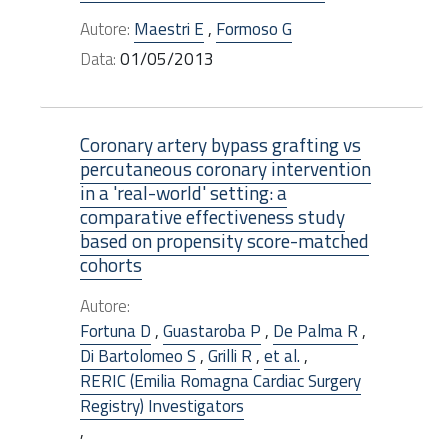
Autore:
Maestri E
,
Formoso G
Data:
01/05/2013
Coronary artery bypass grafting vs
percutaneous coronary intervention
in a 'real-world' setting: a
comparative effectiveness study
based on propensity score-matched
cohorts
Autore:
Fortuna D
,
Guastaroba P
,
De Palma R
,
Di Bartolomeo S
,
Grilli R
,
et al.
,
RERIC (Emilia Romagna Cardiac Surgery
Registry) Investigators
,