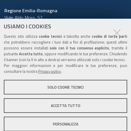
Regione Emilia-Romagna
Viale Aldo Moro, 52
40127 Bologna
USIAMO I COOKIES
Centralino
051 5271
Questo sito utilizza
cookie tecnici
e talvolta anche
cookie di terze parti
Cerca telefoni o indirizzi
che potrebbero raccogliere i tuoi dati a fini di profilazione; questi ultimi
possono essere installati
solo con il tuo consenso esplicito
, tramite il
URP
pulsante
Accetta tutto
, oppure modificando le tue preferenze. Chiudendo
il banner (con la X in alto a destra) verranno utilizzati solo i cookie tecnici.
Per maggiori informazioni e per modificare le tue preferenze, puoi
consultare la nostra
Privacy policy
.
Sito web
:
www.regione.emilia-romagna.it/urp
Numero verde:
800.66.22.00
SOLO COOKIE TECNICI
Scrivici
:
e-mail
-
PEC
ACCETTA TUTTO
C.F. 800.625.903.79
PERSONALIZZA