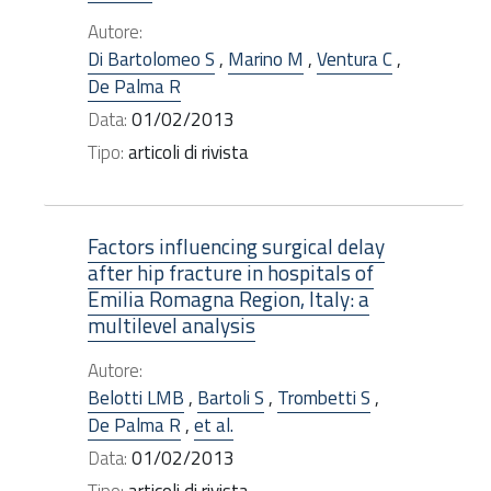
Autore:
Di Bartolomeo S
,
Marino M
,
Ventura C
,
De Palma R
Data:
01/02/2013
Tipo:
articoli di rivista
Factors influencing surgical delay
after hip fracture in hospitals of
Emilia Romagna Region, Italy: a
multilevel analysis
Autore:
Belotti LMB
,
Bartoli S
,
Trombetti S
,
De Palma R
,
et al.
Data:
01/02/2013
Tipo:
articoli di rivista