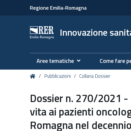
Regione Emilia-Romagna
Innovazione sanita
Aree tematiche
Come fare p
Tu
Home
Pubblicazioni
Collana Dossier
sei
qui:
Dossier n. 270/2021 - 
vita ai pazienti oncolog
Romagna nel decenni