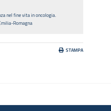
a nel fine vita in oncologia.
n Emilia-Romagna
Azioni
STAMPA
sul
documento