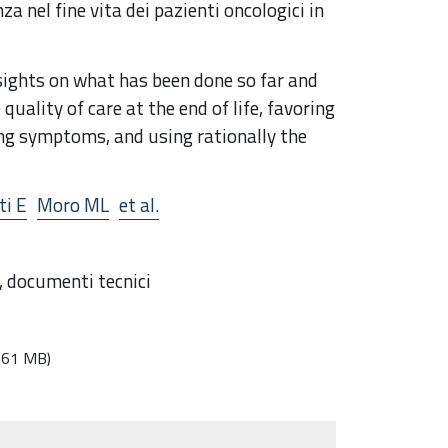
nza nel fine vita dei pazienti oncologici in
nsights on what has been done so far and
uality of care at the end of life, favoring
ting symptoms, and using rationally the
ti E
Moro ML
et al.
a, documenti tecnici
.61 MB)