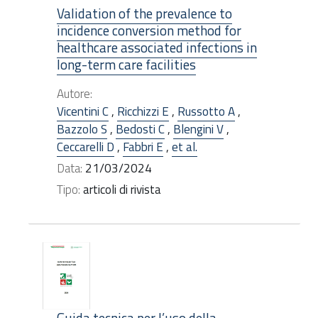
Validation of the prevalence to
incidence conversion method for
healthcare associated infections in
long-term care facilities
Autore:
Vicentini C
,
Ricchizzi E
,
Russotto A
,
Bazzolo S
,
Bedosti C
,
Blengini V
,
Ceccarelli D
,
Fabbri E
,
et al.
Data:
21/03/2024
Tipo:
articoli di rivista
Guida tecnica per l’uso della