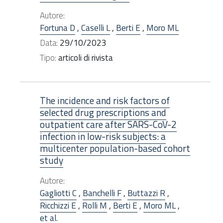
Autore:
Fortuna D
,
Caselli L
,
Berti E
,
Moro ML
Data:
29/10/2023
Tipo:
articoli di rivista
The incidence and risk factors of
selected drug prescriptions and
outpatient care after SARS-CoV-2
infection in low-risk subjects: a
multicenter population-based cohort
study
Autore:
Gagliotti C
,
Banchelli F
,
Buttazzi R
,
Ricchizzi E
,
Rolli M
,
Berti E
,
Moro ML
,
et al.