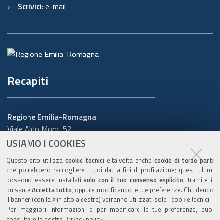
Scrivici
:
e-mail
Recapiti
Regione Emilia-Romagna
Viale Aldo Moro, 52
40127 Bologna
USIAMO I COOKIES
Centralino
051 5271
Questo sito utilizza
cookie tecnici
e talvolta anche
cookie di terze parti
Cerca telefoni o indirizzi
che potrebbero raccogliere i tuoi dati a fini di profilazione; questi ultimi
possono essere installati
solo con il tuo consenso esplicito
, tramite il
URP
pulsante
Accetta tutto
, oppure modificando le tue preferenze. Chiudendo
il banner (con la X in alto a destra) verranno utilizzati solo i cookie tecnici.
Per maggiori informazioni e per modificare le tue preferenze, puoi
consultare la nostra
Privacy policy
.