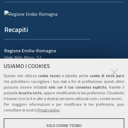
Recapiti
Regione Emilia-Romagna
Viale Aldo Moro, 52
40127 Bologna
USIAMO I COOKIES
Centralino
051 5271
Questo sito utilizza
cookie tecnici
e talvolta anche
cookie di terze parti
Cerca telefoni o indirizzi
che potrebbero raccogliere i tuoi dati a fini di profilazione; questi ultimi
possono essere installati
solo con il tuo consenso esplicito
, tramite il
URP
pulsante
Accetta tutto
, oppure modificando le tue preferenze. Chiudendo
il banner (con la X in alto a destra) verranno utilizzati solo i cookie tecnici.
Per maggiori informazioni e per modificare le tue preferenze, puoi
consultare la nostra
Privacy policy
.
Sito web
:
www.regione.emilia-romagna.it/urp
Numero verde:
800.66.22.00
SOLO COOKIE TECNICI