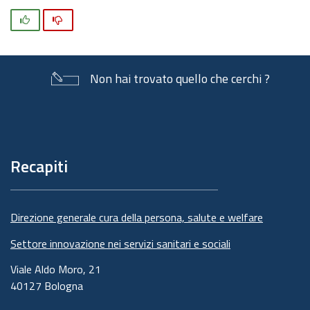
Si
No
Non hai trovato quello che cerchi ?
Piè
di
pagina
Recapiti
Direzione generale cura della persona, salute e welfare
Settore innovazione nei servizi sanitari e sociali
Viale Aldo Moro, 21
40127 Bologna