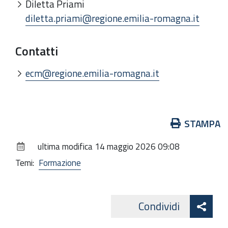
Diletta Priami
diletta.priami@regione.emilia-romagna.it
Contatti
ecm@regione.emilia-romagna.it
Azioni
STAMPA
sul
ultima modifica
14 maggio 2026 09:08
documento
Temi:
Formazione
Att
Condividi
Facebo
cond