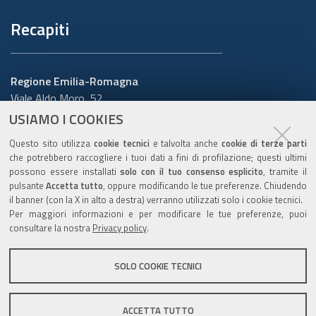
Recapiti
Regione Emilia-Romagna
Viale Aldo Moro, 52
40127 Bologna
USIAMO I COOKIES
Centralino
051 5271
Questo sito utilizza
cookie tecnici
e talvolta anche
cookie di terze parti
Cerca telefoni o indirizzi
che potrebbero raccogliere i tuoi dati a fini di profilazione; questi ultimi
possono essere installati
solo con il tuo consenso esplicito
, tramite il
URP
pulsante
Accetta tutto
, oppure modificando le tue preferenze. Chiudendo
il banner (con la X in alto a destra) verranno utilizzati solo i cookie tecnici.
Per maggiori informazioni e per modificare le tue preferenze, puoi
consultare la nostra
Privacy policy
.
Sito web
:
www.regione.emilia-romagna.it/urp
Numero verde:
800.66.22.00
SOLO COOKIE TECNICI
Scrivici
:
e-mail
-
PEC
ACCETTA TUTTO