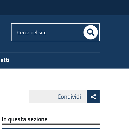
Cerca
nel
sito
etti
Attiva
Condividi
Facebook
Lin
Twitter
condividi
In questa sezione