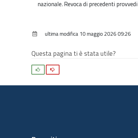
nazionale. Revoca di precedenti provved
ultima modifica
10 maggio 2026 09:26
Questa pagina ti è stata utile?
Si
No
Piè
di
pagina