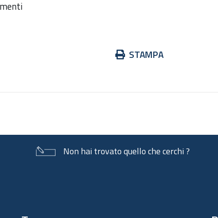
imenti
Azioni
STAMPA
sul
documento
Non hai trovato quello che cerchi ?