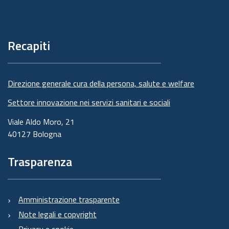
Piè
di
pagina
Recapiti
Direzione generale cura della persona, salute e welfare
Settore innovazione nei servizi sanitari e sociali
Viale Aldo Moro, 21
40127 Bologna
Trasparenza
Amministrazione trasparente
Note legali e copyright
Privacy e cookie