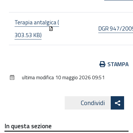
Terapia antalgica (
DGR 947/200
303.53 KB)
Azioni
STAMPA
sul
ultima modifica
10 maggio 2026 09:51
documento
Att
Condividi
Facebo
cond
In questa sezione