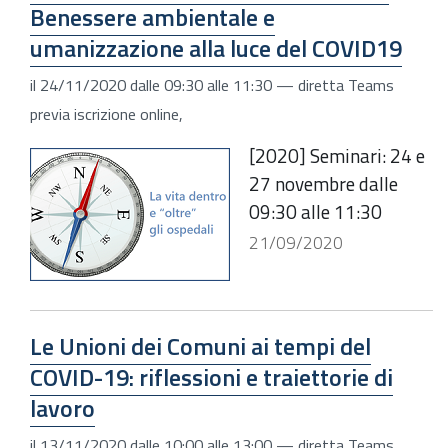
Benessere ambientale e
umanizzazione alla luce del COVID19
il
24/11/2020
dalle
09:30
alle
11:30
—
diretta Teams
previa iscrizione online
,
[2020] Seminari: 24 e
27 novembre dalle
09:30 alle 11:30
21/09/2020
Le Unioni dei Comuni ai tempi del
COVID-19: riflessioni e traiettorie di
lavoro
il
13/11/2020
dalle
10:00
alle
13:00
—
diretta Teams
,