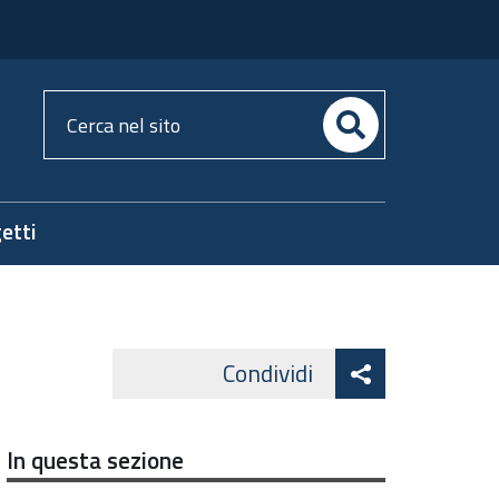
Cerca
nel
sito
etti
Attiva
Condividi
Facebook
Lin
Twitter
condividi
In questa sezione