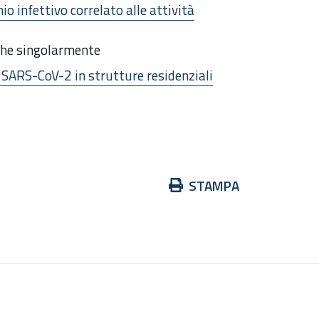
io infettivo correlato alle attività
nche singolarmente
a SARS-CoV-2 in strutture residenziali
Azioni
STAMPA
sul
documento