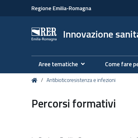
Regione Emilia-Romagna
Innovazione sanita
Aree tematiche
Come fare p
Tu
Home
Antibioticoresistenza e infezioni
sei
qui:
Percorsi formativi