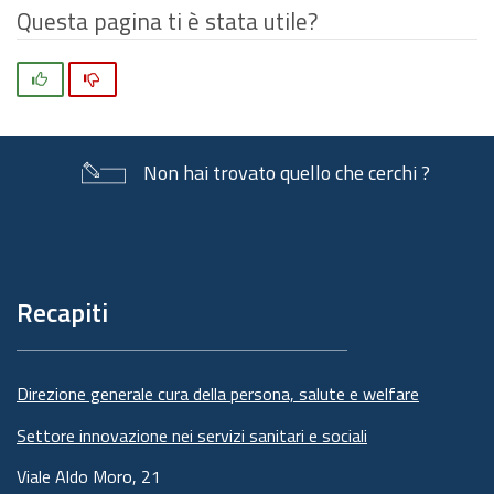
Questa pagina ti è stata utile?
Si
No
Non hai trovato quello che cerchi ?
Piè
di
pagina
Recapiti
Direzione generale cura della persona, salute e welfare
Settore innovazione nei servizi sanitari e sociali
Viale Aldo Moro, 21