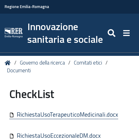
Regione Emilia-Romagna
Innovazione
SEARC
Togg
sanitaria e sociale
Tu
Home
Governo della ricerca
Comitati etici
sei
Documenti
qui:
CheckList
RichiestaUsoTerapeuticoMedicinali.docx
RichiestaUsoEccezionaleDM.docx