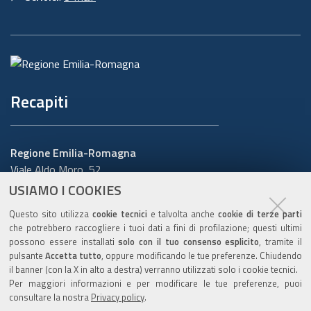
Recapiti
Regione Emilia-Romagna
Viale Aldo Moro, 52
40127 Bologna
USIAMO I COOKIES
Centralino
051 5271
Questo sito utilizza
cookie tecnici
e talvolta anche
cookie di terze parti
Cerca telefoni o indirizzi
che potrebbero raccogliere i tuoi dati a fini di profilazione; questi ultimi
possono essere installati
solo con il tuo consenso esplicito
, tramite il
URP
pulsante
Accetta tutto
, oppure modificando le tue preferenze. Chiudendo
il banner (con la X in alto a destra) verranno utilizzati solo i cookie tecnici.
Per maggiori informazioni e per modificare le tue preferenze, puoi
consultare la nostra
Privacy policy
.
Sito web
:
www.regione.emilia-romagna.it/urp