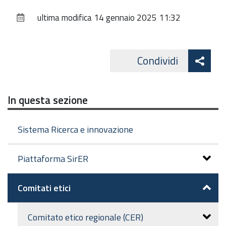
sul
ultima modifica
14 gennaio 2025 11:32
documento
Att
Condividi
Facebo
cond
In questa sezione
Sistema Ricerca e innovazione
Piattaforma SirER
Comitati etici
Comitato etico regionale (CER)