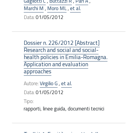
Gagliotti C
,
Buttazzi R
,
Pan A
,
Marchi M
,
Moro ML
,
et al.
Data:
01/05/2012
Dossier n. 226/2012 [Abstract]
Research and social and social-
health policies in Emilia-Romagna.
Application and evaluation
approaches
Autore:
Virgilio G
,
et al.
Data:
01/05/2012
Tipo:
rapporti, linee guida, documenti tecnici