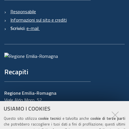
Responsabile
Informazioni sul sito e crediti
Scrivici
:
e-mail
Recapiti
Regione Emilia-Romagna
Viale Aldo Moro, 52
40127 Bologna
USIAMO I COOKIES
Centralino
051 5271
Questo sito utilizza
cookie tecnici
e talvolta anche
cookie di terze parti
Cerca telefoni o indirizzi
che potrebbero raccogliere i tuoi dati a fini di profilazione; questi ultimi