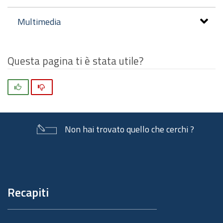
Multimedia
Questa pagina ti è stata utile?
Si
No
Non hai trovato quello che cerchi ?
Piè
di
pagina
Recapiti