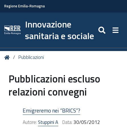
Regione Emilia-Romagna
Innovazione
SEARC
Togg
sanitaria e sociale
Tu
Home
Pubblicazioni
sei
qui:
Pubblicazioni escluso
relazioni convegni
Emigreremo nei “BRICS”?
Autore:
Stuppini A
Data:
30/05/2012